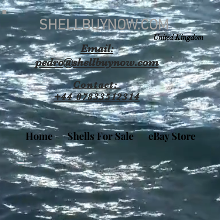
SHELLBUYNOW.COM
United Kingdom
Email:
pedro@shellbuynow.com
Contact:
+44 07833512314
Home
Shells For Sale
eBay Store