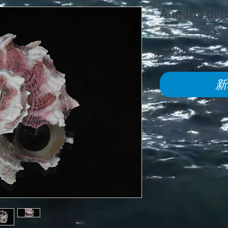
Angaria de
庫存單位： 335
£28.00
價
格
新